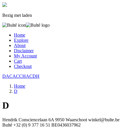
Bezig met laden
Home
Explore
About
Disclaimer
My Account
Cart
Checkout
DAC
ACC
HAC
D
H
Home
D
D
Hendrik Consciencelaan 6A
9950 Waarschoot
winkel@bulte.be
Bulté
+32 (0) 9 377 16 51
BE0436037962