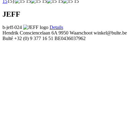
15
15}
JEFF
b-jeff-024
Details
Hendrik Consciencelaan 6A
9950 Waarschoot
winkel@bulte.be
Bulté
+32 (0) 9 377 16 51
BE0436037962