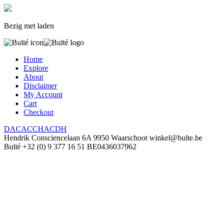
Bezig met laden
Home
Explore
About
Disclaimer
My Account
Cart
Checkout
DAC
ACC
HAC
D
H
Hendrik Consciencelaan 6A
9950 Waarschoot
winkel@bulte.be
Bulté
+32 (0) 9 377 16 51
BE0436037962